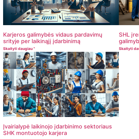
Karjeros galimybės vidaus pardavimų
SHL įre
srityje per laikinąjį įdarbinimą
galimyb
Skaityti daugiau "
Skaityti da
Įvairialypė laikinojo įdarbinimo sektoriaus
SHK montuotojo karjera