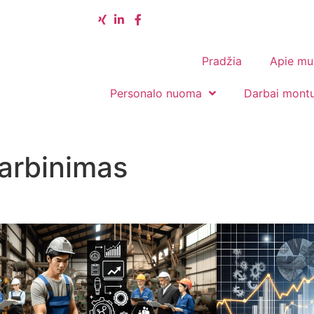
Pradžia
Apie mu
Personalo nuoma
Darbai mont
darbinimas