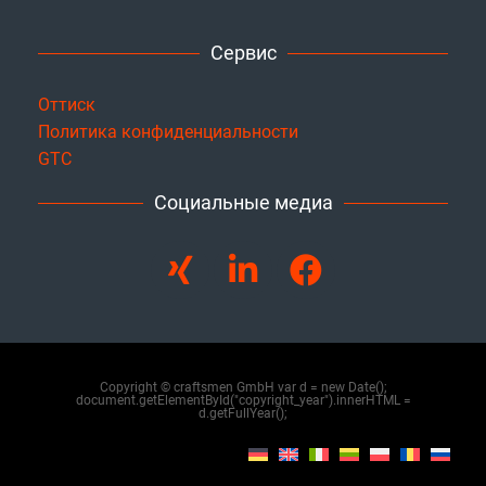
Сервис
Оттиск
Политика конфиденциальности
GTC
Социальные медиа
Copyright © craftsmen GmbH var d = new Date();
document.getElementById("copyright_year").innerHTML =
d.getFullYear();