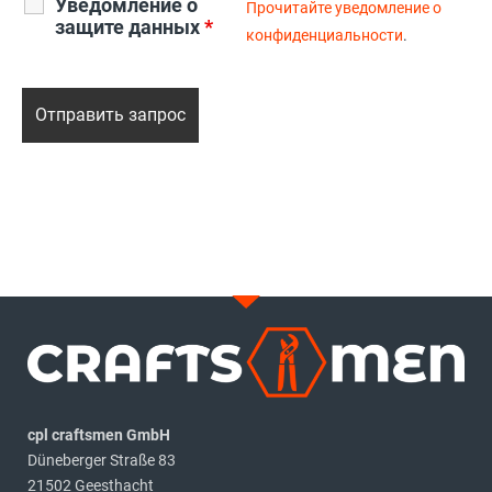
Уведомление о
Прочитайте уведомление о
защите данных
*
конфиденциальности
.
cpl craftsmen GmbH
Düneberger Straße 83
21502 Geesthacht