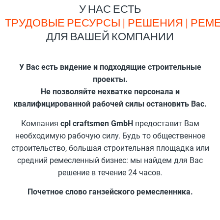
У НАС ЕСТЬ
Т
Р
У
Д
О
В
Ы
Е
Р
Е
С
У
Р
С
Ы
|
Р
Е
Ш
Е
Н
И
Я
|
Р
Е
М
ДЛЯ ВАШЕЙ КОМПАНИИ
У Вас есть видение и подходящие строительные
проекты.
Не позволяйте нехватке персонала и
квалифицированной рабочей силы остановить Вас.
Компания
cpl craftsmen GmbH
предоставит Вам
необходимую рабочую силу. Будь то общественное
строительство, большая строительная площадка или
средний ремесленный бизнес: мы найдем для Вас
решение в течение 24 часов.
Почетное слово ганзейского ремесленника.