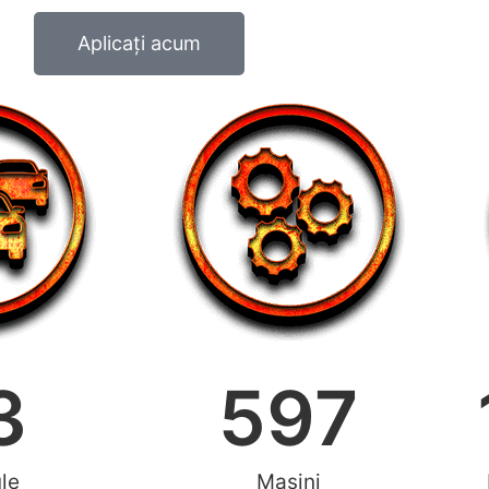
Aplicați acum
3
597
le
Mașini