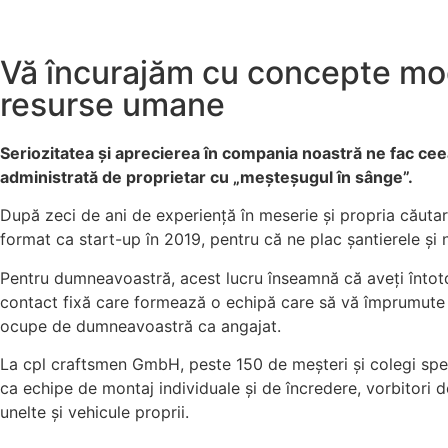
Vă încurajăm cu concepte m
resurse umane
Seriozitatea și aprecierea în compania noastră ne fac c
administrată de proprietar cu „meșteșugul în sânge”.
După zeci de ani de experiență în meserie și propria căutare
format ca start-up în 2019, pentru că ne plac șantierele și n
Pentru dumneavoastră, acest lucru înseamnă că aveți înto
contact fixă care formează o echipă care să vă împrumute
ocupe de dumneavoastră ca angajat.
La cpl craftsmen GmbH, peste 150 de meșteri și colegi speci
ca echipe de montaj individuale și de încredere, vorbitori 
unelte și vehicule proprii.