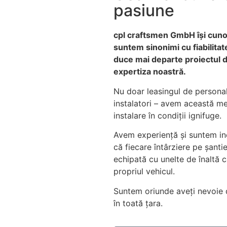
pasiune
cpl craftsmen GmbH își cunoa
suntem sinonimi cu fiabilitat
duce mai departe proiectul d
expertiza noastră.
Nu doar leasingul de personal 
instalatori – avem această me
instalare în condiții ignifuge.
Avem experiență și suntem ino
că fiecare întârziere pe șanti
echipată cu unelte de înaltă c
propriul vehicul.
Suntem oriunde aveți nevoie d
în toată țara.