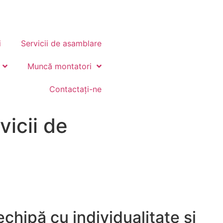
i
Servicii de asamblare
Muncă montatori
Contactați-ne
icii de
chipă cu individualitate și