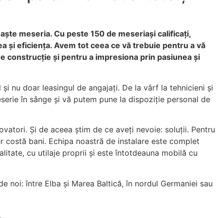
ște meseria. Cu peste 150 de meseriași calificați,
ea și eficiența. Avem tot ceea ce vă trebuie pentru a vă
e construcție și pentru a impresiona prin pasiunea și
și nu doar leasingul de angajați. De la vârf la tehnicieni și
serie în sânge și vă putem pune la dispoziție personal de
vatori. Și de aceea știm de ce aveți nevoie: soluții. Pentru
er costă bani. Echipa noastră de instalare este complet
alitate, cu utilaje proprii și este întotdeauna mobilă cu
e noi: între Elba și Marea Baltică, în nordul Germaniei sau