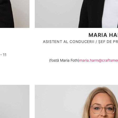
MARIA H
ASISTENT AL CONDUCERII / ȘEF DE 
- 11
(fostă Maria Foth)
maria.harm@craftsme