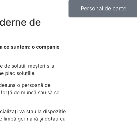
Personal de carte
oderne de
eea ce suntem: o companie
 de soluții, meșteri s-a
e plac soluțiile.
tdeauna o persoană de
 forță de muncă sau să se
alizați vă stau la dispoziție
de limbă germană și dotați cu