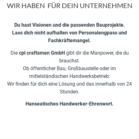
WIR HABEN
M
A
N
P
O
W
E
R
|
FÜR DEIN
UNTERNEHMEN
Du hast Visionen und die passenden Bauprojekte.
Lass dich nicht aufhalten von Personalengpass und
Fachkräftemangel.
Die
cpl craftsmen GmbH
gibt dir die Manpower, die du
brauchst.
Ob öffentlicher Bau, Großbaustelle oder im
mittelständischen Handwerksbetrieb:
Wir finden für dich eine Lösung und das innerhalb von 24
Stunden.
Hanseatisches Handwerker-Ehrenwort.